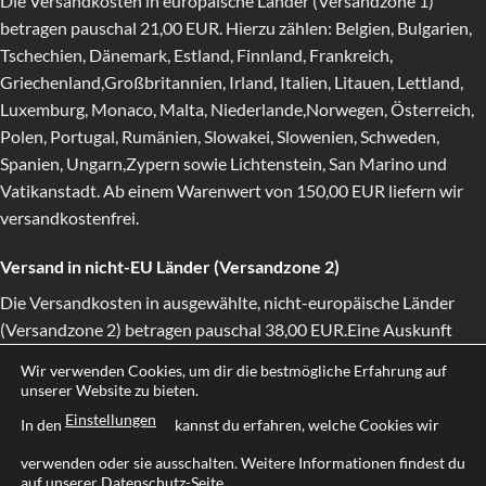
Die Versandkosten in europäische Länder (Versandzone 1)
betragen pauschal 21,00 EUR. Hierzu zählen: Belgien, Bulgarien,
Tschechien, Dänemark, Estland, Finnland, Frankreich,
Griechenland,Großbritannien, Irland, Italien, Litauen, Lettland,
Luxemburg, Monaco, Malta, Niederlande,Norwegen, Österreich,
Polen, Portugal, Rumänien, Slowakei, Slowenien, Schweden,
Spanien, Ungarn,Zypern sowie Lichtenstein, San Marino und
Vatikanstadt. Ab einem Warenwert von 150,00 EUR liefern wir
versandkostenfrei.
Versand in nicht-EU Länder (Versandzone 2)
Die Versandkosten in ausgewählte, nicht-europäische Länder
(Versandzone 2) betragen pauschal 38,00 EUR.Eine Auskunft
darüber, in welche nicht-europäischen Länder wir liefern, erhalten
Wir verwenden Cookies, um dir die bestmögliche Erfahrung auf
Sie während des Bestellvorgangs. Ab einem Warenwert von 200
unserer Website zu bieten.
EUR liefern wir versandkostenfrei. Weitere Fragen zum
Einstellungen
In den
kannst du erfahren, welche Cookies wir
Versandbeantworten wir Ihnen gern per E-Mail.
verwenden oder sie ausschalten. Weitere Informationen findest du
auf unserer
Datenschutz-Seite